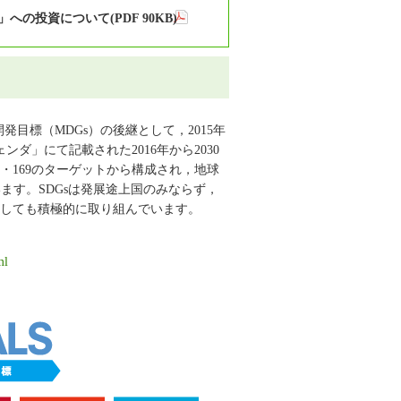
の投資について(PDF 90KB)
発目標（MDGs）の後継として，2015年
ダ」にて記載された2016年から2030
・169のターゲットから構成され，地球
っています。SDGsは発展途上国のみならず，
としても積極的に取り組んでいます。
ml