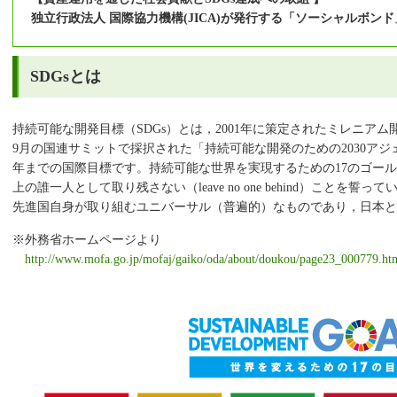
独立行政法人 国際協力機構(JICA)が発行する「ソーシャルボンド」へ
SDGsとは
持続可能な開発目標（SDGs）とは，2001年に策定されたミレニアム開
9月の国連サミットで採択された「持続可能な開発のための2030アジェン
年までの国際目標です。持続可能な世界を実現するための17のゴール
上の誰一人として取り残さない（leave no one behind）ことを誓
先進国自身が取り組むユニバーサル（普遍的）なものであり，日本
※外務省ホームページより
http://www.mofa.go.jp/mofaj/gaiko/oda/about/doukou/page23_000779.ht