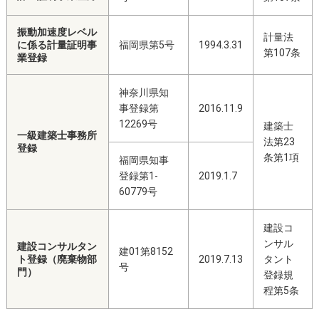
振動加速度レベル
計量法
に係る計量証明事
福岡県第5号
1994.3.31
第107条
業登録
神奈川県知
事登録第
2016.11.9
12269号
建築士
一級建築士事務所
法第23
登録
条第1項
福岡県知事
登録第1-
2019.1.7
60779号
建設コ
ンサル
建設コンサルタン
建01第8152
ト登録（廃棄物部
2019.7.13
タント
号
門）
登録規
程第5条