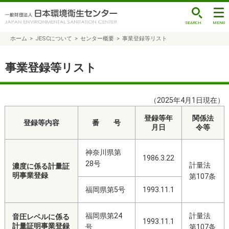
ホーム
>
JESCについて
>
センター概要
>
事業登録等リスト
事業登録等リスト
（2025年4月1日現在）
登録等年
関係法
登録等内容
番 号
月日
令等
神奈川県第
1986.3.22
28号
計量法
濃度に係る計量証
明事業登録
第107条
福岡県第5号
1993.11.1
福岡県第24
計量法
音圧レベルに係る
1993.11.1
計量証明事業登録
号
第107条