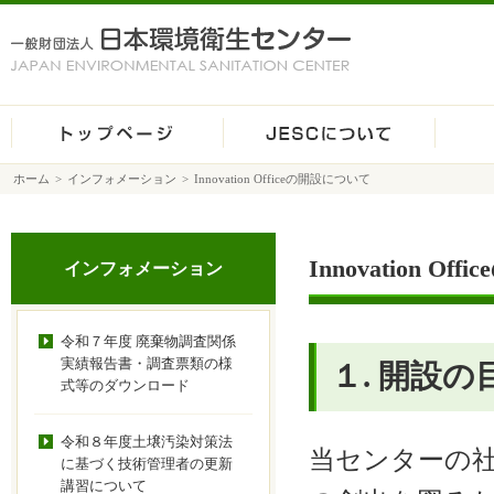
ホーム
>
インフォメーション
>
Innovation Officeの開設について
Innovation O
インフォメーション
令和７年度 廃棄物調査関係
実績報告書・調査票類の様
１. 開設の
式等のダウンロード
令和８年度土壌汚染対策法
当センターの社会
に基づく技術管理者の更新
講習について