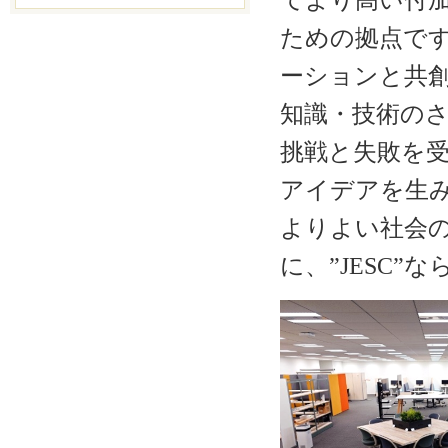
てより高い付
ための拠点で
ーションと共
知識・技術の
挑戦と失敗を
アイデアを生
よりよい社会
に、”JESC