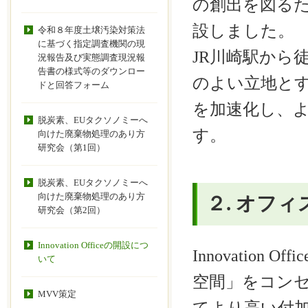
の創出を図るため、2
設しました。
令和８年度土壌汚染対策法
に基づく指定調査機関の現
JR川崎駅から
況報告及び実態調査現況報
告書の様式等のダウンロー
のよい立地と
ドと回答フォーム
を加速化し、
脱炭素、EUタクソノミーへ
す。
向けた廃棄物処理のあり方
研究会（第1回）
脱炭素、EUタクソノミーへ
向けた廃棄物処理のあり方
２. オフ
研究会（第2回）
Innovation Officeの開設につ
Innovatio
いて
空間」をコン
MVV策定