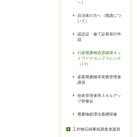
～）
自治体の方へ（聴講につ
いて）
認定証・修了証再発行申
請
行政廃棄物資源循環ネッ
トワークカンファレンス
（1.0）
産業廃棄物等実務管理者
講習
技術管理者等スキルアッ
プ研修会
廃棄物処理法基礎研修
工作物石綿事前調査者講習