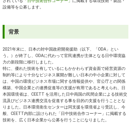
されている
「日中技術合作コーナー」
に掲載する環境技術・製品・
設備等を公募します。
背景
2021年末に、日本の対中国政府開発援助（以下、「ODA」とい
う。）が終了し、ODAに代わって官民連携が主体となる日中環境協
力の新段階に移行しました。
特に、優れた技術を有しているにもかかわらず資金面で経営資源の
制約等により十分なビジネス展開が難しい日本の中小企業に対して
は、中国の環境ビジネス市場に関する情報提供や、官公庁との関係
構築、中国企業との連携促進等の支援が有用であると考えられ、日
本国環境省は、CEETT を活用した日中両国の民間企業による技術交
流及びビジネス連携交流を促進する事を目的の支援を行うこととな
りました。日本環境衛生センターは同支援を環境省より受託し、今
般、CEETT内部に設けられた「日中技術合作コーナー」に掲載する
技術を、広く日本企業から公募を行うことになりました。