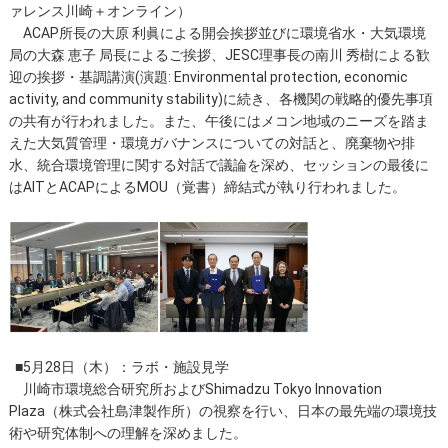
ァレンス川崎＋オンライン）
ACAP所長の大原 利眞による開会挨拶並びに環境省水・大気環境
局の大森 恵子 局長によるご挨拶、JESC理事長の南川 秀樹による歓
迎の挨拶・基調講演(演題: Environmental protection, economic
activity, and community stability)に続き、各機関の戦略的優先事項
の共有が行われました。また、午後にはメコン地域のニーズを踏ま
えた大気質管理・環境ガバナンスについての対話と、廃棄物や排
水、統合環境管理に関する対話で議論を深め、セッションの最後に
はAITとACAPによるMOU（覚書）締結式が執り行われました。
■5月28日（木）：ラボ・施設見学
川崎市環境総合研究所およびShimadzu Tokyo Innovation
Plaza（株式会社島津製作所）の視察を行い、日本の最先端の環境技
術や研究体制への理解を深めました。