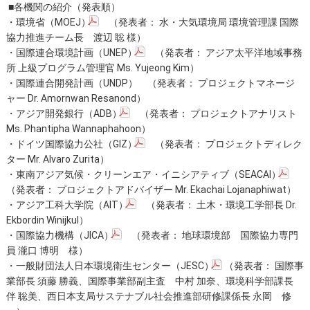
■各機関の紹介（発表順）
・
環境省（MOEJ）
（発表者： 水・大気環境局 環境管理課 国際
協力推進チーム長 渡辺 聡 様）
・
国際連合環境計画（UNEP）
（発表者： アジア太平洋地域事務
所 上級プログラム管理官 Ms. Yujeong Kim）
・国際連合開発計画（UNDP） （発表者： プロジェクトマネージ
ャー Dr. Amornwan Resanond）
・
アジア開発銀行（ADB）
（発表者： プロジェクトアナリスト
Ms. Phantipha Wannaphahoon）
・
ドイツ国際協力公社（GIZ）
（発表者： プロジェクトディレク
ター Mr. Alvaro Zurita）
・
東南アジア気候・クリーンエア・イニシアティブ（SEACAI）
（発表者： プロジェクトアドバイザー Mr. Ekachai Lojanaphiwat）
・
アジア工科大学院（AIT）
（発表者： 土木・環境工学部長 Dr.
Ekbordin Winijkul）
・
国際協力機構（JICA）
（発表者： 地球環境部 国際協力専門
員 瀧口 博明 様）
・
一般財団法人日本環境衛生センター（JESC）
（発表者： 国際事
業部長 須藤 勝義、国際事業部副主査 中村 加奈、環境科学部課長
伴 聡美、西日本支局サステナブル社会推進部研修課係長 永岡 修