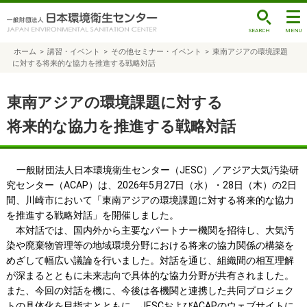
ホーム
>
講習・イベント
>
その他セミナー・イベント
>
東南アジアの環境課題
に対する将来的な協力を推進する戦略対話
東南アジアの環境課題に対する
将来的な協力を推進する戦略対話
一般財団法人日本環境衛生センター（JESC）／アジア大気汚染研
究センター（ACAP）は、2026年5月27日（水）・28日（木）の2日
間、川崎市において「東南アジアの環境課題に対する将来的な協力
を推進する戦略対話」を開催しました。
本対話では、国内外から主要なパートナー機関を招待し、大気汚
染や廃棄物管理等の地域環境分野における将来の協力関係の構築を
めざして幅広い議論を行いました。対話を通じ、組織間の相互理解
が深まるとともに未来志向で具体的な協力分野が共有されました。
また、今回の対話を機に、今後は各機関と連携した共同プロジェク
トの具体化を目指すとともに、JESCおよびACAPのウェブサイトに