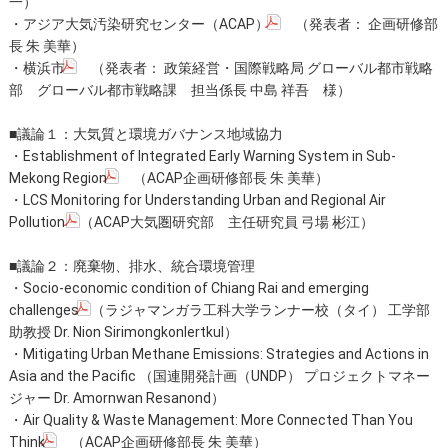
一）
・
アジア大気汚染研究センター（ACAP）
（発表者： 企画研修部
長 朱 美華）
・
横浜市
（発表者： 政策経営・国際戦略局 グローバル都市戦略
部 グローバル都市戦略課 担当係長 中島 祥吾 様）
■議論１：大気質と環境ガバナンス地域協力
・
Establishment of Integrated Early Warning System in Sub-
Mekong Region
（ACAP企画研修部長 朱 美華）
・
LCS Monitoring for Understanding Urban and Regional Air
Pollution
（ACAP大気圏研究部 主任研究員 弓場 彬江）
■議論２：廃棄物、排水、統合環境管理
・
Socio-economic condition of Chiang Rai and emerging
challenges
（ラジャマンガラ工科大学ランナー校（タイ） 工学部
助教授 Dr. Nion Sirimongkonlertkul）
・Mitigating Urban Methane Emissions: Strategies and Actions in
Asia and the Pacific （国連開発計画（UNDP） プロジェクトマネー
ジャー Dr. Amornwan Resanond）
・
Air Quality & Waste Management: More Connected Than You
Think
（ACAP企画研修部長 朱 美華）